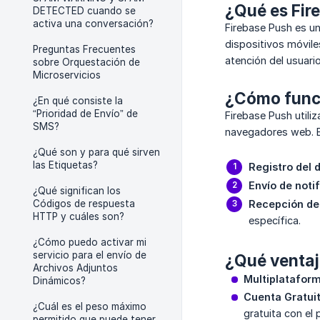
¿Qué es Fir
DETECTED cuando se
activa una conversación?
Firebase Push es un
dispositivos móvile
Preguntas Frecuentes
atención del usuario
sobre Orquestación de
Microservicios
¿Cómo funci
¿En qué consiste la
“Prioridad de Envío” de
Firebase Push utili
SMS?
navegadores web. El
¿Qué son y para qué sirven
las Etiquetas?
Registro del d
Envío de noti
¿Qué significan los
Códigos de respuesta
Recepción de
HTTP y cuáles son?
específica.
¿Cómo puedo activar mi
servicio para el envío de
¿Qué ventaj
Archivos Adjuntos
Multiplatafor
Dinámicos?
Cuenta Gratui
¿Cuál es el peso máximo
gratuita con el 
permitido que puede tener