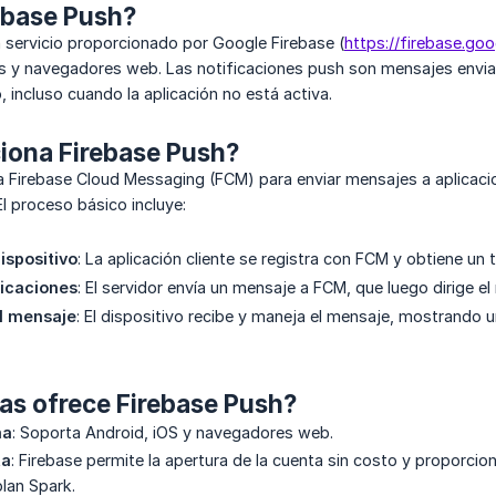
ebase Push?
 servicio proporcionado por Google Firebase (
https://firebase.go
s y navegadores web. Las notificaciones push son mensajes enviad
, incluso cuando la aplicación no está activa.
ona Firebase Push?
za Firebase Cloud Messaging (FCM) para enviar mensajes a aplicaci
 proceso básico incluye:
ispositivo
: La aplicación cliente se registra con FCM y obtiene un 
ficaciones
: El servidor envía un mensaje a FCM, que luego dirige el 
l mensaje
: El dispositivo recibe y maneja el mensaje, mostrando u
as ofrece Firebase Push?
ma
: Soporta Android, iOS y navegadores web.
ta
: Firebase permite la apertura de la cuenta sin costo y proporci
plan Spark.