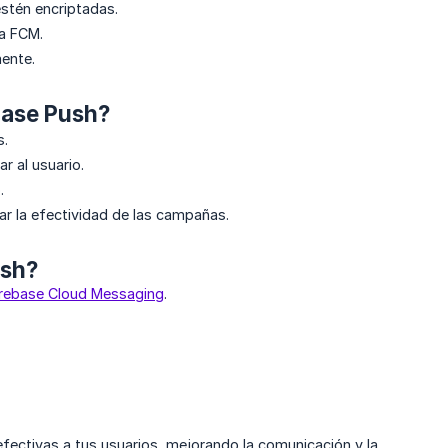
estén encriptadas.
 a FCM.
mente.
ebase Push?
s.
r al usuario.
.
ear la efectividad de las campañas.
ush?
irebase Cloud Messaging
.
efectivas a tus usuarios, mejorando la comunicación y la