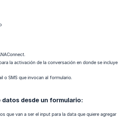
o
DANAConnect.
ara la activación de la conversación en donde se incluye
il o SMS que invocan al formulario.
e datos desde un formulario:
s que van a ser el input para la data que quiere agregar