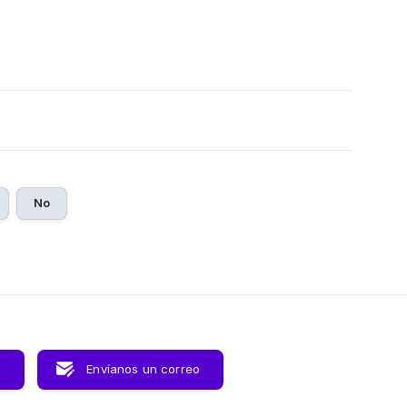
No
s
Envíanos un correo