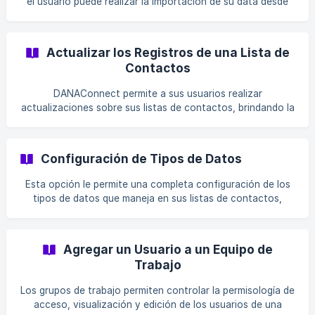
el usuario puede realizar la importación de su data desde
un archivo en formato .csv. Para realizar una importación
desde un archivo debe: Ingresar en Listas de Contactos
Acceda a la base de datos en la cual desea realizar la
Actualizar los Registros de una Lista de
importación ![]
Contactos
(https://storage.crisp.chat/users/helpdesk/website/2
DANAConnect permite a sus usuarios realizar
actualizaciones sobre sus listas de contactos, brindando la
posibilidad de: ingresar sólo nuevos registros, actualizar
todos los registros o actualizar los registros e insertar los
nuevos. Para actualizar una Lista de Contactos existente
Configuración de Tipos de Datos
debe: Ingresar a Listas de Contactos Acceder a la base de
datos con la cual desea trabajar ![](https://s
Esta opción le permite una completa configuración de los
tipos de datos que maneja en sus listas de contactos,
permitiendo personalizar cada campo dentro de su base de
datos y conseguir el ingreso correcto de datos obtenidos
durante sus activaciones de conversación. Para visualizar
Agregar un Usuario a un Equipo de
y modificar los tipos de datos debe acceder a
Trabajo
DANAConnect y realizar los siguientes pasos: Ingrese al
módulo Listas de Contactos ![]
Los grupos de trabajo permiten controlar la permisología de
(https://storage.crisp.chat/users/helpdesk/website/20c17c7
acceso, visualización y edición de los usuarios de una
4d739e400/tiposded