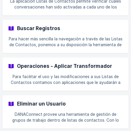
La aplicación Listas de Contactos permite verificar cuales
conversaciones han sido activadas a cada uno de los
contactos de sus listas. Para poder observar dichas
activaciones usted debe: Ingresar a Listas de Contactos.
Seleccionar la lista en la que desea verificar las
Buscar Registros
activaciones de sus contactos. ![]
(https://storage.crisp.chat/users/helpdesk/website/20c17c7
Para hacer más sencilla la navegación a través de las Listas
4d739e400/consultar
de Contactos, ponemos a su disposición la herramienta de
búsqueda de registros, con ella podrá ubicar un registro
que se encuentre en su lista de contactos a través de
cualquiera de los campos que la conforman. Para realizar la
Operaciones - Aplicar Transformador
búsqueda de registros en su lista de contactos debe seguir
los siguientes pasos: Ingrese al módulo Listas de Contacto !
Para facilitar el uso y las modificaciones a sus Listas de
[]
Contactos contamos con aplicaciones que le ayudarán a
(https://storage.crisp.chat/users/helpdesk/website/20c17c7
realizar cambios de manera sencilla en su lista, modificando
4d739e400/buscarregistr
el contenido de las columnas en la base de datos para una
mejor visualización. Para acceder a esta funcionalidad debe
Eliminar un Usuario
realizar los siguientes pasos: Ingrese a las Listas de
Contacto en su cuenta Ingrese a la l
DANAConnect provee una herramienta de gestión de
grupos de trabajo dentro de listas de contactos. Con lo
cual se permite compartir la data entre los usuarios de una