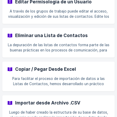
Editar Permisología de un Usuario
Seleccionar la lista en la que desea verificar las
activaciones de sus co
A través de los grupos de trabajo puede editar el acceso,
visualización y edición de sus listas de contactos. Edite los
accesos asignados a los usuarios de su cuenta. Para editar
los accesos de un usuario debe: Ingrese en Listas de
Contactos Acceda en la base de datos en la cual desea
Eliminar una Lista de Contactos
trabajar ![]
(https://storage.crisp.chat/users/helpdesk/website/20c17c7
La depuración de las listas de contactos forma parte de las
4d739e400/editarpermi
buenas prácticas en los procesos de comunicación, para
facilitarlo, le ofrecemos una herramienta para mantener
limpia su lista de contactos. En este caso le enseñaremos
cómo eliminar de forma definitiva una lista de contactos.
Copiar / Pegar Desde Excel
Debe ingresar al módulo de Listas de Contactos Luego,
debe ingresar a la lista que desea eliminar ![](ht
Para facilitar el proceso de importación de datos a las
Listas de Contactos, hemos desarrollado un práctico
sistema para copiar y pegar sus datos directamente desde
su hoja de Excel, de esta manera podrá ingresar hasta
10.000 contactos a la vez con el copiado y pegado de
Importar desde Archivo .CSV
datos. Para conocer cómo hacerlo, siga los siguientes
pasos: Ingrese al módulo Listas de Contactos [Cree una
Luego de haber creado la estructura de su base de datos,
nueva lis