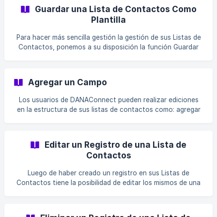
nuestra herramienta a continuación le brindamos el
Guardar una Lista de Contactos Como
formato a utilizar según el tipo de dato a utilizar en los
Plantilla
campos de sus listas de contactos: ![]
(https://storage.crisp.chat/user
Para hacer más sencilla gestión la gestión de sus Listas de
Contactos, ponemos a su disposición la función Guardar
Como Plantilla, con ella facilitamos el proceso de creación
de sus listas en DANAConnect. Para guardar la estructura
de su base de datos como plantilla, su lista de contactos
Agregar un Campo
debe seguir los siguientes pasos: Ingrese al módulo Listas
de Contacto Luego, ingrese a la lista
Los usuarios de DANAConnect pueden realizar ediciones
en la estructura de sus listas de contactos como: agregar
campos, editarlos o eliminarlos. Para agregar un campo en
su base de datos debe: Ingresar en Listas de Contactos
Acceder a la Listas de Contactos que desea utilizar Hacer
Editar un Registro de una Lista de
clic en $
Contactos
Luego de haber creado un registro en sus Listas de
Contactos tiene la posibilidad de editar los mismos de una
forma rápida y sencilla dentro del módulo de listas. Para
editar un registro en su lista de contactos debe: Ingresar
en Listas de Contactos Acceder a la base de datos con la