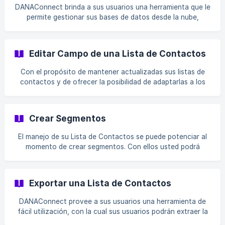
negocio y eliminar la data que no se corresponda con el
DANAConnect brinda a sus usuarios una herramienta que le
proceso. Validar el origen de los datos. El hecho de validar
permite gestionar sus bases de datos desde la nube,
el origen de los datos nos a
conservando su estructura original. Para crear una lista de
contactos debe: Ingresar a la herramienta listas de
contactos Hacer clic en el botón nueva lista Seleccione
Editar Campo de una Lista de Contactos
vacío
Con el propósito de mantener actualizadas sus listas de
contactos y de ofrecer la posibilidad de adaptarlas a los
cambios que pueda realizar a su estrategia de
comunicaciones ofrecemos la posibilidad de editar los
campos de sus Listas de Contactos. Para realizar la edición
Crear Segmentos
solo debe ingresar al módulo de Listas de Contactos.
Ingrese a la lista en la que desea realizar los cambios, , si
El manejo de su Lista de Contactos se puede potenciar al
aún
momento de crear segmentos. Con ellos usted podrá
enviar sus comunicaciones de forma personalizada,
atendiendo a los parámetros de segmentación que tenga
en su Lista de Contactos Para segmentar su lista debe
Exportar una Lista de Contactos
realizar las siguientes acciones: Ingrese al módulo Listas de
Contactos Elija la lista que desea segmentar ![](https://sto
DANAConnect provee a sus usuarios una herramienta de
fácil utilización, con la cual sus usuarios podrán extraer la
data de sus listas de contacto de manera rápida y segura.