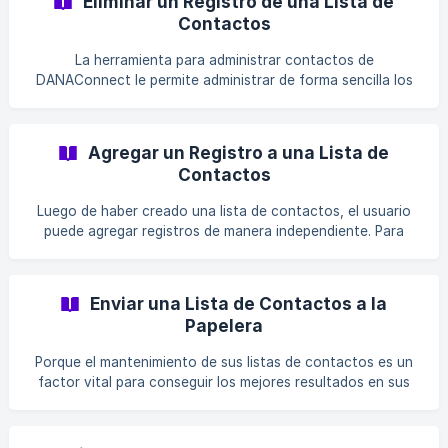
Eliminar un Registro de una Lista de
cual desea trabajar ![]
Contactos
(https://storage.crisp.chat/users/helpdesk/website/20c17c7
4d739e400/editarregistrob
La herramienta para administrar contactos de
DANAConnect le permite administrar de forma sencilla los
datos ingresados a la plataforma, los cuales puede eliminar
uno a uno si lo necesita, facilitando así la depuración de
sus listas. Primero debe ingresar a la Lista de Contactos
Agregar un Registro a una Lista de
Luego ingrese a la lista que desea depurar ![]
Contactos
(https://storage.crisp.chat/users/helpdesk/website/20c17c7
4d7
Luego de haber creado una lista de contactos, el usuario
puede agregar registros de manera independiente. Para
agregar un registro a su lista de contactos debe: Ingresar
en Listas de Contactos Acceder a la base de datos con la
cual desea trabajar Presione ${color}[#ef4b26](**Nuevo r
Enviar una Lista de Contactos a la
Papelera
Porque el mantenimiento de sus listas de contactos es un
factor vital para conseguir los mejores resultados en sus
comunicaciones, contamos con un sistema de edición
completo y sencillo con el que podrá mantener sus listas
de contacto al día. En esta caso, le mostraremos cómo