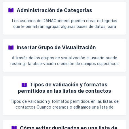
cuenta, dependiendo de la permisología que sea asignada.
Para eliminar un usuario de un grupo de trabajo debe:
Administración de Categorías
Ingresar en Listas de Contactos Acceder a la base de
datos con la cual se desea trabajar ![](https://storage.c
Los usuarios de DANAConnect pueden crear categorías
que le permitirán agrupar algunas bases de datos, para
garantizar la organización dentro de la herramienta. Para
ingresar a la herramienta de administración de categorías
debe: Ingresar en Listas de Contactos Presionar el botón
Insertar Grupo de Visualización
Administrar Categorías ![](https://storage.crisp.chat/use
A través de los grupos de visualización el usuario puede
restringir la observación o edición de campos específicos
de una lista de contactos para los usuario de su cuenta en
DANAConnect. Para insertar un grupo de visualización de
una lista de contactos debe: Ingresar en la herramienta
Tipos de validación y formatos
Listas de contactos Acceder a la base de datos en la cual
permitidos en las listas de contactos
desea trabajar ![](https://storage.c
Tipos de validación y formatos permitidos en las listas de
contactos Cuando creamos o editamos una lista de
contactos, podemos tener columnas de distintos formatos
y también podemos hacer que cada columna cumpla con
un tipo de validación específica que nos permita tomar
Cómo evitar duplicados en una lista de